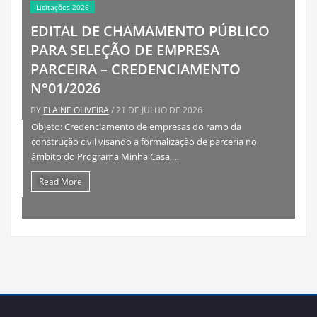
DE CHAMAMENTO PÚBLICO
LEÇÃO DE EMPRESA
A – CREDENCIAMENTO
6
4. Atas – Diretoria, Conselhos
EIRA
/ 21 DE JULHO DE 2026
Relatório da Co
nciamento de empresas do ramo da
BY
OZAIAS GAPSKI
/ 6 DE 
l visando a formalização de parceria no
grama Minha Casa,…
Relatorio Controle Inter
Read More