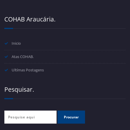
COHAB Araucária.
Inicio
Atas COHAB.
Ultímas Postagens
Pesquisar.