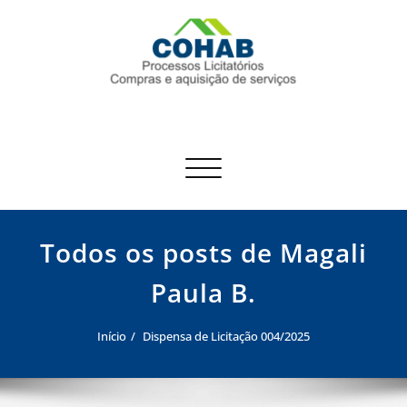
Skip
to
content
COHAB
Processos Licitatórios / Dispensas de Licitação
Alternar
navegação
Todos os posts de Magali
Paula B.
Início
Dispensa de Licitação 004/2025