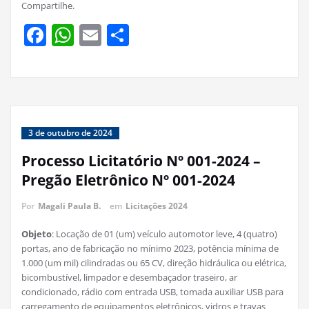
Compartilhe.
Facebook
WhatsApp
Email
Share
3 de outubro de 2024
Processo Licitatório Nº 001-2024 –
Pregão Eletrônico Nº 001-2024
Por
Magali Paula B.
em
Licitações 2024
Objeto
: Locação de 01 (um) veículo automotor leve, 4 (quatro)
portas, ano de fabricação no mínimo 2023, potência mínima de
1.000 (um mil) cilindradas ou 65 CV, direção hidráulica ou elétrica,
bicombustível, limpador e desembaçador traseiro, ar
condicionado, rádio com entrada USB, tomada auxiliar USB para
carregamento de equipamentos eletrônicos, vidros e travas