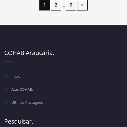
Navegação
1
2
9
…
por
posts
COHAB Araucária.
Inicio
Atas COHAB.
Ultímas Postagens
Pesquisar.