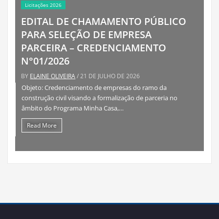
DE CHAMAMENTO PÚBLICO
LEÇÃO DE EMPRESA
A – CREDENCIAMENTO
6
4. Atas – Diretoria, Conselhos
EIRA
/ 21 DE JULHO DE 2026
Relatório da Co
nciamento de empresas do ramo da
BY
OZAIAS GAPSKI
/ 6 DE 
l visando a formalização de parceria no
grama Minha Casa,…
Relatorio Controle Inter
Read More