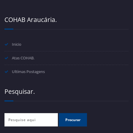
COHAB Araucária.
Inicio
Atas COHAB.
Ultímas Postagens
Pesquisar.