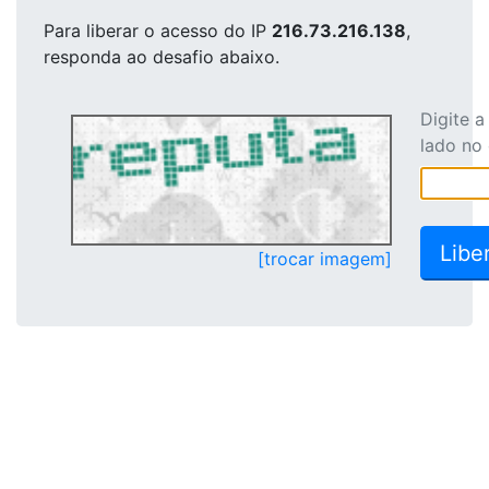
Para liberar o acesso
do IP
216.73.216.138
,
responda ao desafio abaixo.
Digite 
lado no
[trocar imagem]